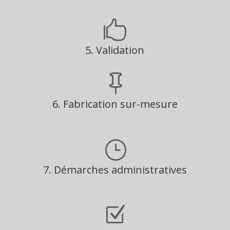
une maquette 2D/3D et le BAT (Bon à tirer).

5. Validation
Vous validez le projet proposé (BAT et devis).

6. Fabrication sur-mesure
Nos équipes fabriquent vos enseignes et signalétiques
selon le BAT et dans le respect des délais annoncés.
}
7. Démarches administratives
Nous menons pour vous les démarches
administratives auprès des mairies.
Z