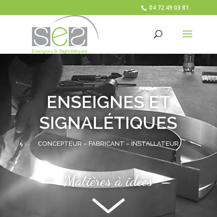
04 72 49 03 81
ENSEIGNES ET
SIGNALÉTIQUES
CONCEPTEUR – FABRICANT – INSTALLATEUR
–
Matières à idées
–