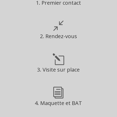
1. Premier contact
Vous nous contactez par téléphone ou par email pour
nous faire part de vos projets ou de vos questions.
/
2. Rendez-vous
Nous prenons rendez-vous pour définir ensemble
votre projet et la solution adaptée.
l
3. Visite sur place
Lorsque cela est nécessaire, nous nous déplaçons
pour la prise de cotes.
i
4. Maquette et BAT
Nos équipes graphiques et techniques vous présentent