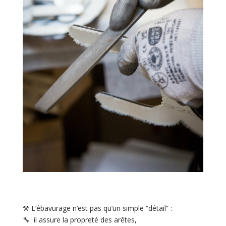
⚒️ L’ébavurage n’est pas qu’un simple “détail” :
🔧 il assure la propreté des arêtes,