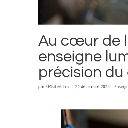
Au cœur de l
enseigne lum
précision du
par
SESsiteAdmin
|
22 décembre 2025
|
Enseig