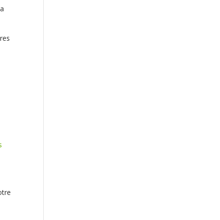
sa
res
s
.
otre