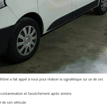
hône a fait appel à nous pour réaliser la signalétique sur un de ses
écontamination et l’assèchement après sinistre.
l de son véhicule.